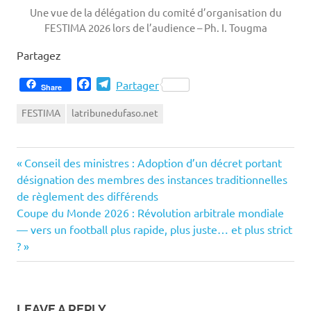
Une vue de la délégation du comité d’organisation du
FESTIMA 2026 lors de l’audience – Ph. I. Tougma
Partagez
Facebook
Telegram
Partager
Share
FESTIMA
latribunedufaso.net
Previous
Navigation
Conseil des ministres : Adoption d’un décret portant
Post:
désignation des membres des instances traditionnelles
de
de règlement des différends
Next
Coupe du Monde 2026 : Révolution arbitrale mondiale
l’article
Post:
— vers un football plus rapide, plus juste… et plus strict
?
LEAVE A REPLY