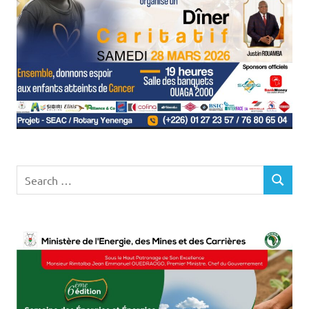
Search
SEARCH
for: