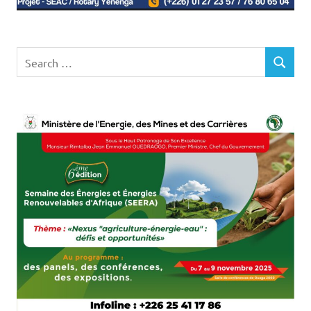
Search
SEARCH
for: