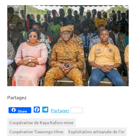
Partagez
Facebook
Telegram
Partager
Share
Coopérative de Kaya-Kaforo mine
Coopérative Tiawongo Mine
Exploitation artisanale de l'or