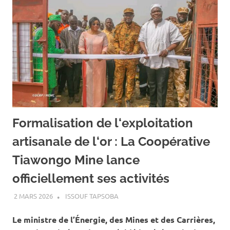
Formalisation de l‘exploitation
artisanale de l‘or : La Coopérative
Tiawongo Mine lance
officiellement ses activités
2 MARS 2026
ISSOUF TAPSOBA
A LA UNE
,
ACTUALITÉ
,
MINES ET
CARRIÈRES
Le ministre de l’Énergie, des Mines et des Carrières,