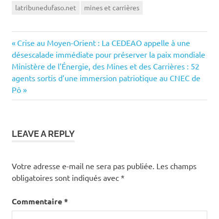
latribunedufaso.net
mines et carrières
Previous
Navigation
Crise au Moyen-Orient : La CEDEAO appelle à une
Post:
désescalade immédiate pour préserver la paix mondiale
de
Next
Ministère de l’Énergie, des Mines et des Carrières : 52
Post:
agents sortis d’une immersion patriotique au CNEC de
l’article
Pô
LEAVE A REPLY
Votre adresse e-mail ne sera pas publiée.
Les champs
obligatoires sont indiqués avec
*
Commentaire
*