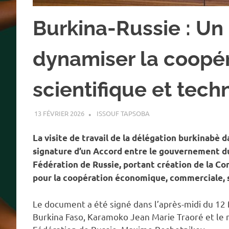
Burkina-Russie : Un
dynamiser la coopé
scientifique et tech
13 FÉVRIER 2026
ISSOUF TAPSOBA
A LA UNE
,
ACTUALITÉ
,
EC
La visite de travail de la délégation burkinabè d
signature d’un Accord entre le gouvernement d
Fédération de Russie, portant création de la 
pour la coopération économique, commerciale, s
Le document a été signé dans l’après-midi du 12 f
Burkina Faso, Karamoko Jean Marie Traoré et le