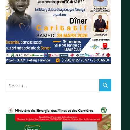
Search
SEARCH
for: