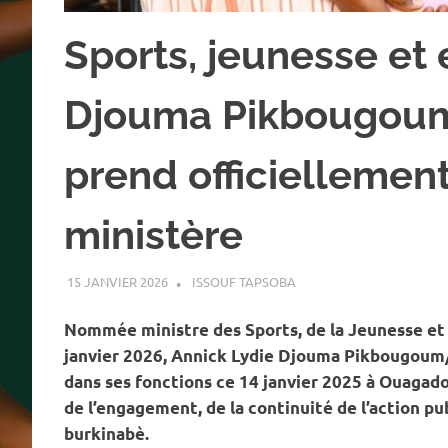
Sports, jeunesse et 
Djouma Pikbougoum
prend officielleme
ministère
15 JANVIER 2026
ISSOUF TAPSOBA
A LA UNE
,
ACTUALITÉ
,
SP
Nommée ministre des Sports, de la Jeunesse et 
janvier 2026, Annick Lydie Djouma Pikbougoum/Z
dans ses fonctions ce 14 janvier 2025 à Ouagado
de l’engagement, de la continuité de l’action pu
burkinabè.