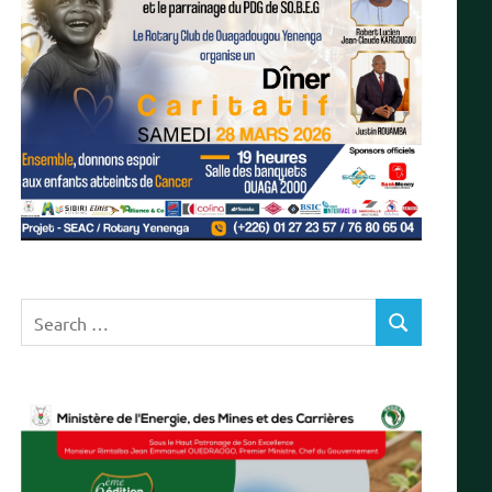
Search
SEARCH
for: