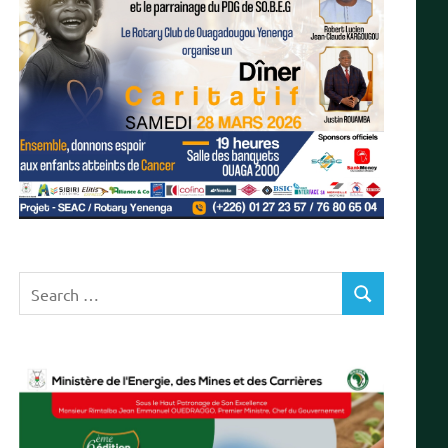
Search
SEARCH
for: