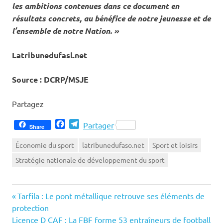
les ambitions contenues dans ce document en
résultats concrets, au bénéfice de notre jeunesse et de
l’ensemble de notre Nation. »
Latribunedufasl.net
Source : DCRP/MSJE
Partagez
Facebook
Telegram
Partager
Share
Économie du sport
latribunedufaso.net
Sport et loisirs
Stratégie nationale de développement du sport
Previous
Navigation
Tarfila : Le pont métallique retrouve ses éléments de
Post:
protection
de
Next
Licence D CAF : La FBF forme 53 entraîneurs de football