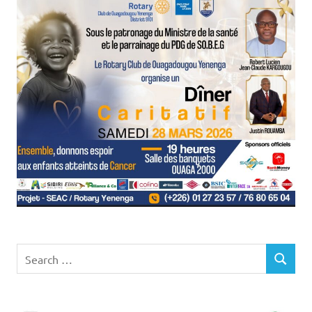
Search
SEARCH
for: