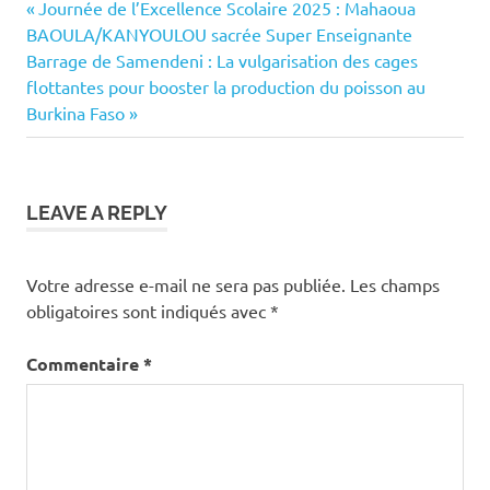
Previous
Navigation
Journée de l’Excellence Scolaire 2025 : Mahaoua
Post:
BAOULA/KANYOULOU sacrée Super Enseignante
de
Next
Barrage de Samendeni : La vulgarisation des cages
Post:
flottantes pour booster la production du poisson au
l’article
Burkina Faso
LEAVE A REPLY
Votre adresse e-mail ne sera pas publiée.
Les champs
obligatoires sont indiqués avec
*
Commentaire
*