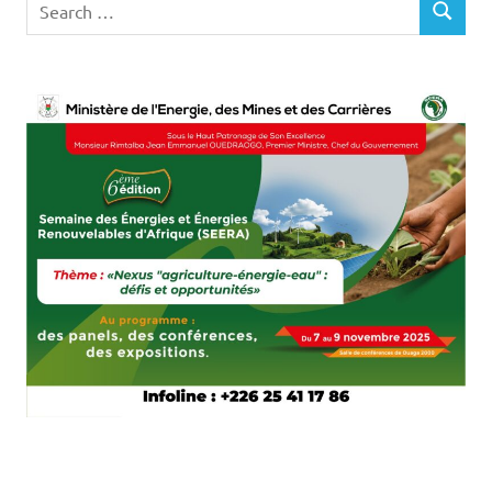
Search
SEARCH
for: