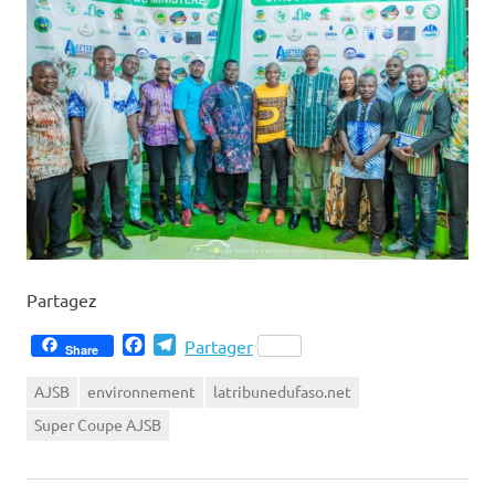
Partagez
Facebook
Telegram
Partager
Share
AJSB
environnement
latribunedufaso.net
Super Coupe AJSB