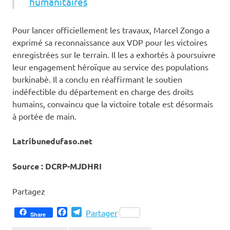
humanitaires
Pour lancer officiellement les travaux, Marcel Zongo a
exprimé sa reconnaissance aux VDP pour les victoires
enregistrées sur le terrain. Il les a exhortés à poursuivre
leur engagement héroïque au service des populations
burkinabè. Il a conclu en réaffirmant le soutien
indéfectible du département en charge des droits
humains, convaincu que la victoire totale est désormais
à portée de main.
Latribunedufaso.net
Source : DCRP-MJDHRI
Partagez
Facebook
Telegram
Partager
Share