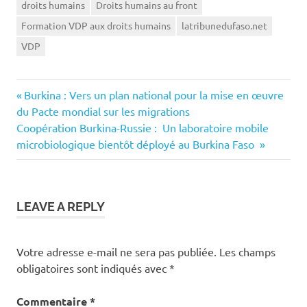
droits humains
Droits humains au front
Formation VDP aux droits humains
latribunedufaso.net
VDP
Previous
Navigation
Burkina : Vers un plan national pour la mise en œuvre
Post:
du Pacte mondial sur les migrations
de
Next
Coopération Burkina-Russie : Un laboratoire mobile
Post:
microbiologique bientôt déployé au Burkina Faso
l’article
LEAVE A REPLY
Votre adresse e-mail ne sera pas publiée.
Les champs
obligatoires sont indiqués avec
*
Commentaire
*