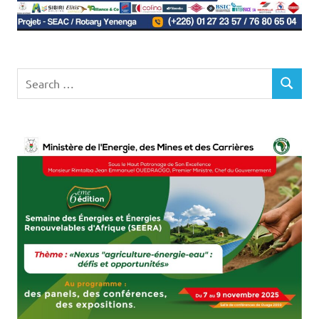
Search
SEARCH
for: