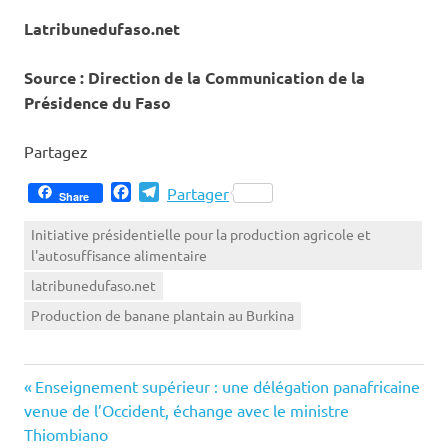
Latribunedufaso.net
Source : Direction de la Communication de la
Présidence du Faso
Partagez
Facebook
Telegram
Partager
Share
Initiative présidentielle pour la production agricole et
l'autosuffisance alimentaire
latribunedufaso.net
Production de banane plantain au Burkina
Previous
Navigation
Enseignement supérieur : une délégation panafricaine
Post:
venue de l’Occident, échange avec le ministre
de
Thiombiano