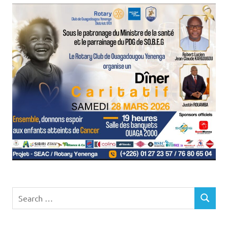
Search
SEARCH
for: