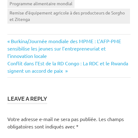
Programme alimentaire mondial
Remise d'équipement agricole à des producteurs de Sorgho
et Zitenga
Previous
Navigation
Burkina/Journée mondiale des MPME : L’AFP-PME
Post:
sensibilise les jeunes sur l’entrepreneuriat et
de
l’innovation locale
Next
Conflit dans l’Est de la RD Congo : La RDC et le Rwanda
l’article
Post:
signent un accord de paix
LEAVE A REPLY
Votre adresse e-mail ne sera pas publiée.
Les champs
obligatoires sont indiqués avec
*