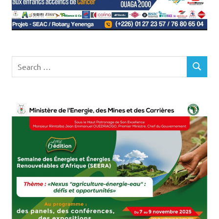
Search
SEARCH
for: