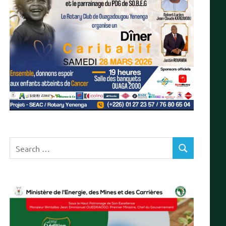
Search
SEARCH
for: