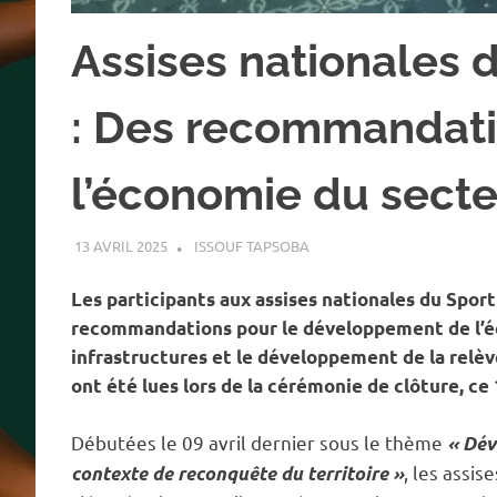
Assises nationales d
: Des recommandati
l’économie du sect
13 AVRIL 2025
ISSOUF TAPSOBA
A LA UNE
,
ACTUALITÉ
,
SPOR
Les participants aux assises nationales du Sport
recommandations pour le développement de l’é
infrastructures et le développement de la relè
ont été lues lors de la cérémonie de clôture, ce
Débutées le 09 avril dernier sous le thème
« Déve
, les assis
contexte de reconquête du territoire »