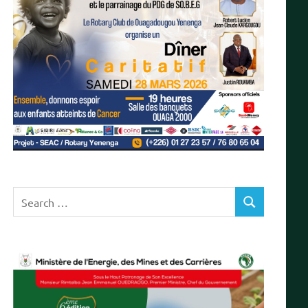
Search
SEARCH
for: