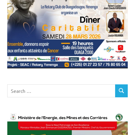
Search
SEARCH
for: