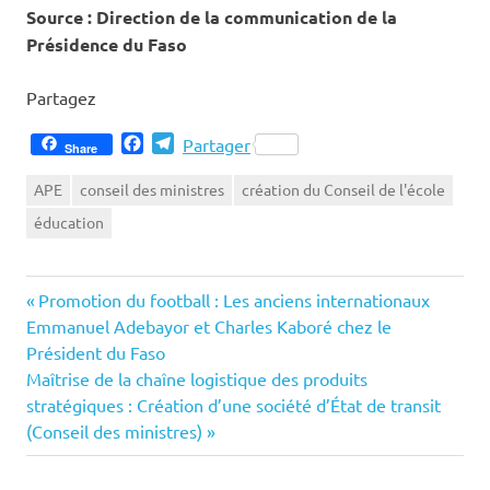
Source : Direction de la communication de la
Présidence du Faso
Partagez
Facebook
Telegram
Partager
Share
APE
conseil des ministres
création du Conseil de l'école
éducation
Previous
Navigation
Promotion du football : Les anciens internationaux
Post:
Emmanuel Adebayor et Charles Kaboré chez le
de
Président du Faso
Next
Maîtrise de la chaîne logistique des produits
l’article
Post:
stratégiques : Création d’une société d’État de transit
(Conseil des ministres)