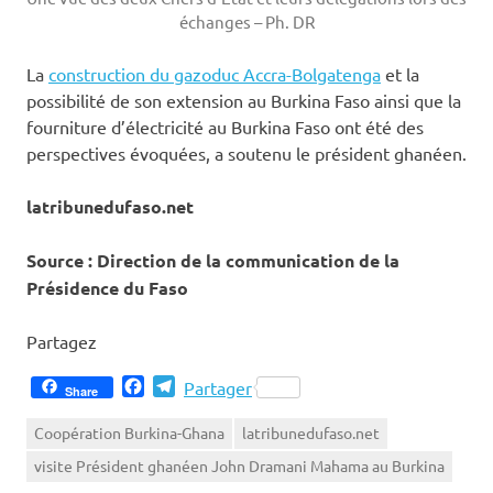
échanges – Ph. DR
La
construction du gazoduc Accra-Bolgatenga
et la
possibilité de son extension au Burkina Faso ainsi que la
fourniture d’électricité au Burkina Faso ont été des
perspectives évoquées, a soutenu le président ghanéen.
latribunedufaso.net
Source : Direction de la communication de la
Présidence du Faso
Partagez
Facebook
Telegram
Partager
Share
Coopération Burkina-Ghana
latribunedufaso.net
visite Président ghanéen John Dramani Mahama au Burkina