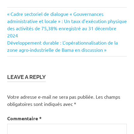
Previous
Navigation
Cadre sectoriel de dialogue « Gouvernances
Post:
administrative et locale » : Un taux d’exécution physique
de
des activités de 75,38% enregistré au 31 décembre
2024
l’article
Next
Développement durable : L’opérationnalisation de la
Post:
zone agro-industrielle de Bama en discussion
LEAVE A REPLY
Votre adresse e-mail ne sera pas publiée.
Les champs
obligatoires sont indiqués avec
*
Commentaire
*