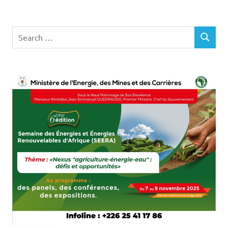
Search
SEARCH
for: