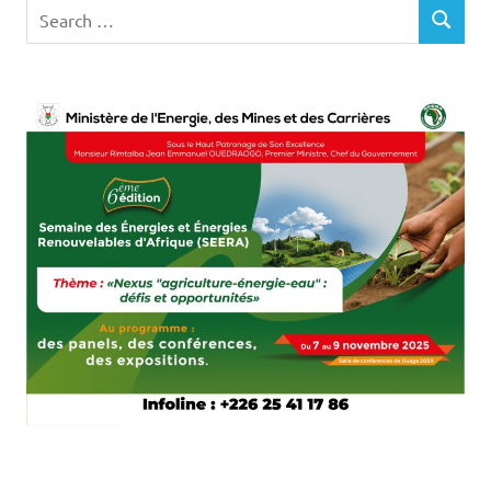
Search
SEARCH
for: