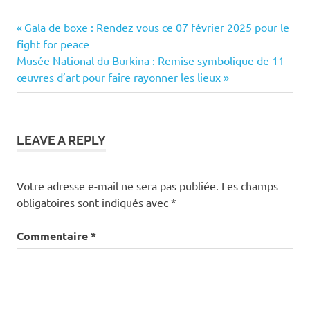
Previous
Navigation
Gala de boxe : Rendez vous ce 07 février 2025 pour le
Post:
fight for peace
de
Next
Musée National du Burkina : Remise symbolique de 11
Post:
œuvres d’art pour faire rayonner les lieux
l’article
LEAVE A REPLY
Votre adresse e-mail ne sera pas publiée.
Les champs
obligatoires sont indiqués avec
*
Commentaire
*