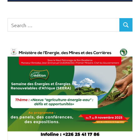
Search
SEARCH
for: