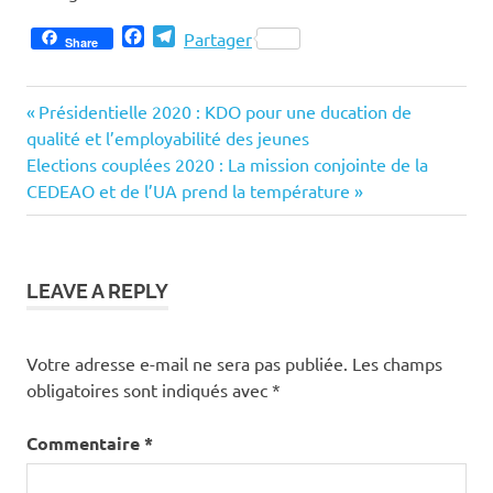
Facebook
Telegram
Partager
Share
Previous
Navigation
Présidentielle 2020 : KDO pour une ducation de
Post:
qualité et l’employabilité des jeunes
de
Next
Elections couplées 2020 : La mission conjointe de la
Post:
CEDEAO et de l’UA prend la température
l’article
LEAVE A REPLY
Votre adresse e-mail ne sera pas publiée.
Les champs
obligatoires sont indiqués avec
*
Commentaire
*