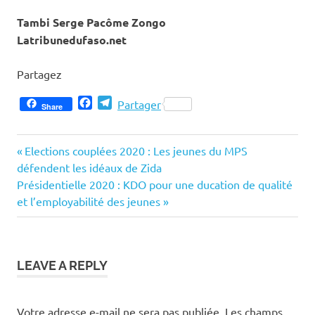
Tambi Serge Pacôme Zongo
Latribunedufaso.net
Partagez
Facebook
Telegram
Partager
Share
Previous
Navigation
Elections couplées 2020 : Les jeunes du MPS
Post:
défendent les idéaux de Zida
de
Next
Présidentielle 2020 : KDO pour une ducation de qualité
Post:
et l’employabilité des jeunes
l’article
LEAVE A REPLY
Votre adresse e-mail ne sera pas publiée.
Les champs