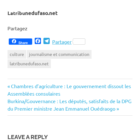
Latribu
nedufaso.net
Partagez
Facebook
Telegram
Partager
Share
culture
journalisme et communication
latribunedufaso.net
Previous
Navigation
Chambres d’agriculture : Le gouvernement dissout les
Post:
Assemblées consulaires
de
Next
Burkina/Gouvernance : Les députés, satisfaits de la DPG
Post:
du Premier ministre Jean Emmanuel Ouédraogo
l’article
LEAVE A REPLY