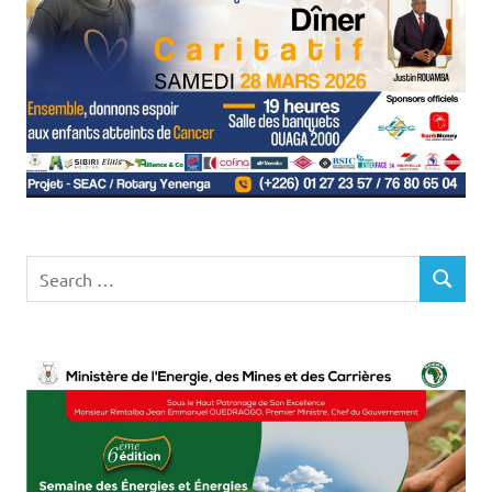
Search
SEARCH
for: