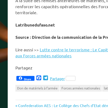
A la suite des remises antérieures de matériels,
renforcer les capacités opérationnelles des Forc
territoriale.
Latribunedufaso.net
Source : Direction de la communication de la P
Lire aussi >>
Lutte contre le terrorisme : Le Cap
aux Forces armées nationales
Partagez
Facebook
Telegram
Partager
Share
Don de matériels à l'armée
Forces armées nationales
la
Previous
Navigation
Confederation AES : Le Collège des Chefs d’Etat déno