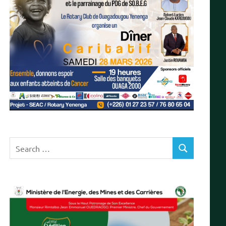
Search
SEARCH
for: