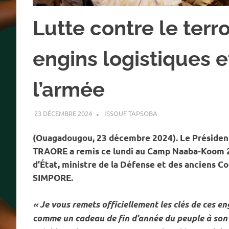
Lutte contre le ter
engins logistiques 
l’armée
23 DÉCEMBRE 2024
ISSOUF TAPSOBA
A LA UNE
,
ACTUALITÉ
,
(Ouagadougou, 23 décembre 2024). Le Président d
TRAORE a remis ce lundi au Camp Naaba-Koom 2,
d’État, ministre de la Défense et des anciens C
SIMPORE.
« Je vous remets officiellement les clés de ces e
comme un cadeau de fin d’année du peuple à son a