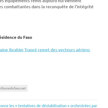
 les équipements remis aujourd’hui viennent
es combattantes dans la reconquête de l’intégrité
résidence du Faso
itaine Ibrahim Traoré remet des vecteurs aériens
tribunedufaso.net
nce les « tentatives de déstabilisation » orchestrées par