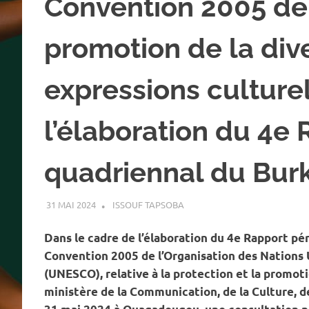
Convention 2005 de
promotion de la div
expressions culturell
l’élaboration du 4e
quadriennal du Bur
31 MAI 2024
ISSOUF TAPSOBA
A LA UNE
,
ACTUALITÉ
,
ART ET
Dans le cadre de l’élaboration du 4e Rapport pé
Convention 2005 de l’Organisation des Nations Un
(UNESCO), relative à la protection et la promotio
ministère de la Communication, de la Culture, d