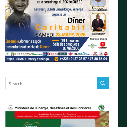
Search
SEARCH
for: