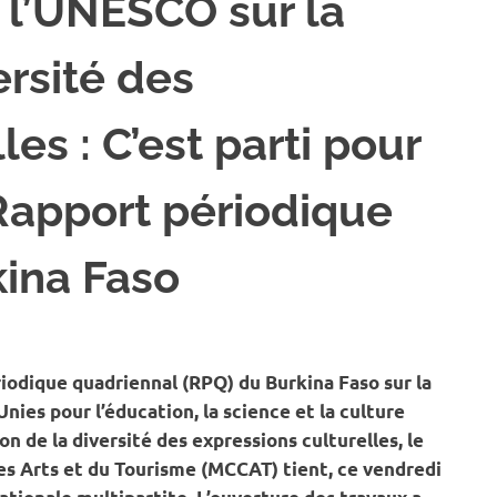
 l’UNESCO sur la
ersité des
es : C’est parti pour
 Rapport périodique
kina Faso
 CULTURE
riodique quadriennal (RPQ) du Burkina Faso sur la
ies pour l’éducation, la science et la culture
n de la diversité des expressions culturelles, le
es Arts et du Tourisme (MCCAT) tient, ce vendredi