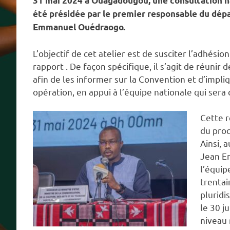
31 mai 2024 à Ouagadougou, une consultation na
été présidée par le premier responsable du dépa
Emmanuel Ouédraogo.
L’objectif de cet atelier est de susciter l’adhési
rapport . De façon spécifique, il s’agit de réunir
afin de les informer sur la Convention et d’impli
opération, en appui à l’équipe nationale qui sera
Cette r
du proc
Ainsi, 
Jean Em
l’équip
trentai
pluridis
le 30 j
niveau 