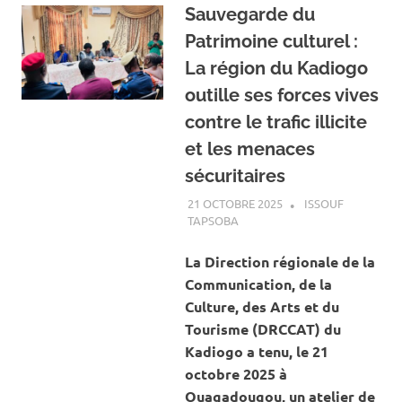
Sauvegarde du
Patrimoine culturel :
La région du Kadiogo
outille ses forces vives
contre le trafic illicite
et les menaces
sécuritaires
21 OCTOBRE 2025
ISSOUF
TAPSOBA
A LA UNE
,
ACTUALITÉ
,
ART ET
CULTURE
La Direction régionale de la
Communication, de la
Culture, des Arts et du
Tourisme (DRCCAT) du
Kadiogo a tenu, le 21
octobre 2025 à
Ouagadougou, un atelier de