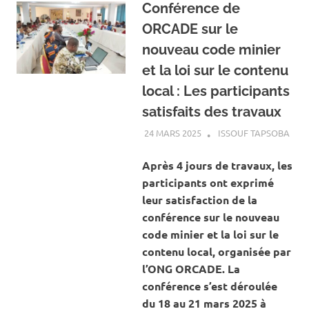
Conférence de
ORCADE sur le
nouveau code minier
et la loi sur le contenu
local : Les participants
satisfaits des travaux
24 MARS 2025
ISSOUF TAPSOBA
A LA
ACT
MINE
Après 4 jours de travaux, les
CAR
participants ont exprimé
leur satisfaction de la
conférence sur le nouveau
code minier et la loi sur le
contenu local, organisée par
l’ONG ORCADE. La
conférence s’est déroulée
du 18 au 21 mars 2025 à