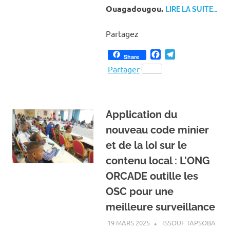
Ouagadougou.
LIRE LA SUITE…
Partagez
Facebook
Telegram
Share
Partager
Application du
nouveau code minier
et de la loi sur le
contenu local : L’ONG
ORCADE outille les
OSC pour une
meilleure surveillance
19 MARS 2025
ISSOUF TAPSOBA
A LA