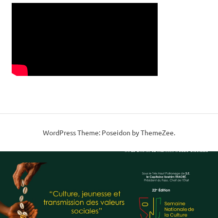
WordPress Theme: Poseidon by ThemeZee.