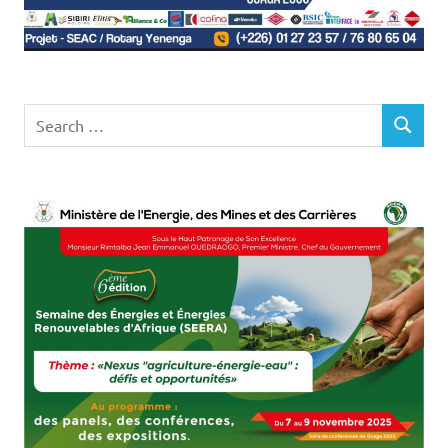
Search
SEARCH
for: