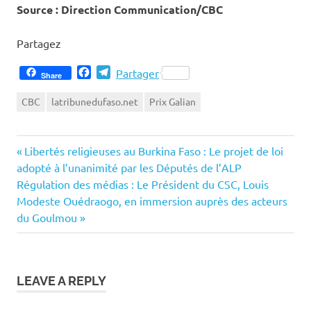
Source : Direction Communication/CBC
Partagez
Facebook
Telegram
Partager
Share
CBC
latribunedufaso.net
Prix Galian
Previous
Navigation
Libertés religieuses au Burkina Faso : Le projet de loi
Post:
adopté à l’unanimité par les Députés de l’ALP
de
Next
Régulation des médias : Le Président du CSC, Louis
Post:
Modeste Ouédraogo, en immersion auprès des acteurs
l’article
du Goulmou
LEAVE A REPLY