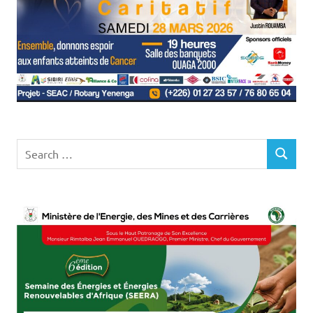
Search
SEARCH
for: