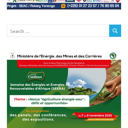
Search
SEARCH
for: