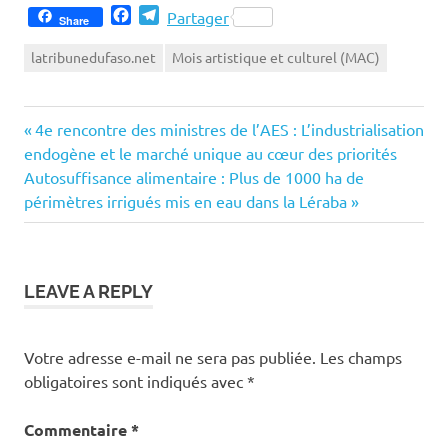
Facebook
Telegram
Partager
Share
latribunedufaso.net
Mois artistique et culturel (MAC)
Previous
Navigation
4e rencontre des ministres de l’AES : L’industrialisation
Post:
endogène et le marché unique au cœur des priorités
de
Next
Autosuffisance alimentaire : Plus de 1000 ha de
Post:
périmètres irrigués mis en eau dans la Léraba
l’article
LEAVE A REPLY
Votre adresse e-mail ne sera pas publiée.
Les champs
obligatoires sont indiqués avec
*
Commentaire
*