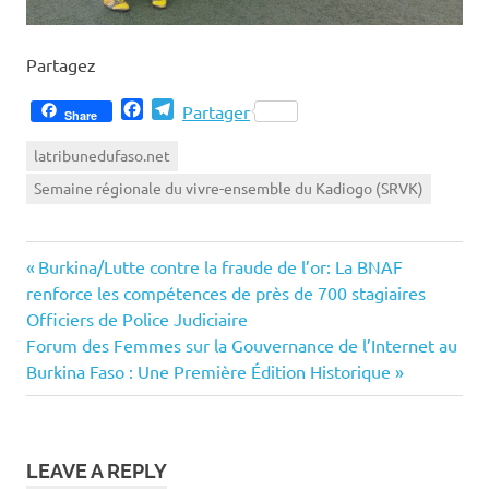
Partagez
Facebook
Telegram
Partager
Share
latribunedufaso.net
Semaine régionale du vivre-ensemble du Kadiogo (SRVK)
Previous
Navigation
Burkina/Lutte contre la fraude de l’or: La BNAF
Post:
renforce les compétences de près de 700 stagiaires
de
Officiers de Police Judiciaire
Next
Forum des Femmes sur la Gouvernance de l’Internet au
l’article
Post:
Burkina Faso : Une Première Édition Historique
LEAVE A REPLY