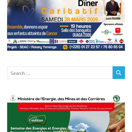
Search
SEARCH
for: