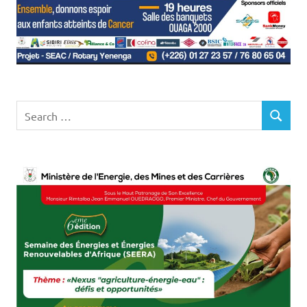
Search
SEARCH
for: