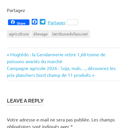
Partagez
Facebook
Telegram
Partager
Share
agriculture
élevage
latribunedufaso.net
Previous
Navigation
Mogtédo : la Gendarmerie retire 1,68 tonne de
Post:
poissons avariés du marché
de
Next
Campagne agricole 2026 : Soja, maïs…, découvrez les
Post:
prix planchers bord champ de 11 produits
l’article
LEAVE A REPLY
Votre adresse e-mail ne sera pas publiée.
Les champs
obligatoires sont indiqués avec
*