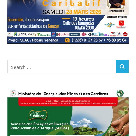
Search
SEARCH
for: