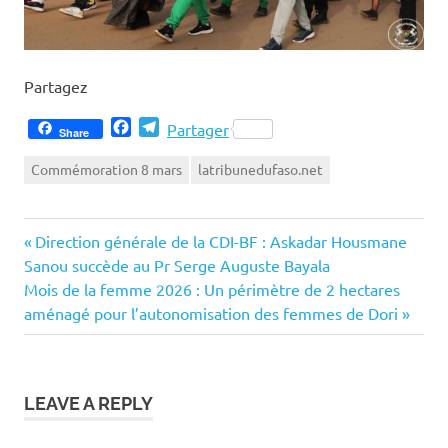
Partagez
Facebook
Telegram
Partager
Share
Commémoration 8 mars
latribunedufaso.net
Previous
Navigation
Direction générale de la CDI-BF : Askadar Housmane
Post:
Sanou succède au Pr Serge Auguste Bayala
de
Next
Mois de la femme 2026 : Un périmètre de 2 hectares
Post:
aménagé pour l’autonomisation des femmes de Dori
l’article
LEAVE A REPLY