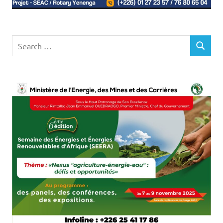
Search
SEARCH
for: