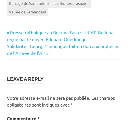
Barrage de Samandéni
latribunedufaso.net
Vallée de Samandeni
Previous
Navigation
Presse catholique au Burkina Faso : l’UCAP-Burkina
Post:
reçue par le doyen Édouard Ouédraogo
de
Next
Solidarité : Georgi Minoungou fait un don aux orphelins
Post:
de l’Armée de l’Air
l’article
LEAVE A REPLY
Votre adresse e-mail ne sera pas publiée.
Les champs
obligatoires sont indiqués avec
*
Commentaire
*