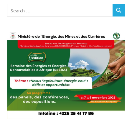
Search
SEARCH
for: