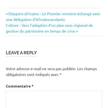
Previous
Navigation
‎Diaspora africaine : Le Premier ministre échange avec
Post:
une délégation d’Afrodescendants
de
Next
Culture : Vers l’adoption d’un plan sous régional de
Post:
gestion du patrimoine en temps de crise
l’article
LEAVE A REPLY
Votre adresse e-mail ne sera pas publiée.
Les champs
obligatoires sont indiqués avec
*
Commentaire
*