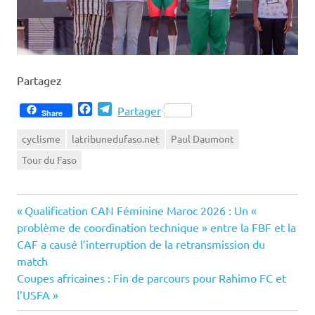
Partagez
Facebook
Telegram
Partager
Share
cyclisme
latribunedufaso.net
Paul Daumont
Tour du Faso
Previous
Navigation
Qualification CAN Féminine Maroc 2026 : Un «
Post:
problème de coordination technique » entre la FBF et la
de
CAF a causé l’interruption de la retransmission du
match
l’article
Next
Coupes africaines : Fin de parcours pour Rahimo FC et
Post:
l’USFA