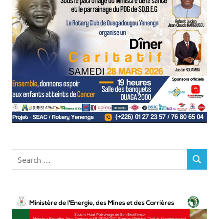
Search
SEARCH
for: