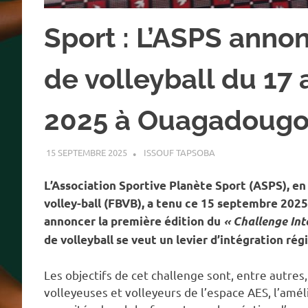
Sport : L’ASPS anno
de volleyball du 17
2025 à Ouagadoug
15 SEPTEMBRE 2025
ISSOUF TAPSOBA
A LA UNE
,
ACTUALITÉ
,
L’Association Sportive Planète Sport (ASPS), en
volley-ball (FBVB), a tenu ce 15 septembre 20
annoncer la première édition du
« Challenge Int
de volleyball se veut un levier d’intégration ré
Les objectifs de cet challenge sont, entre autre
volleyeuses et volleyeurs de l’espace AES, l’amél