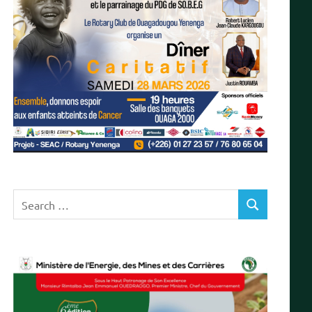
Search
SEARCH
for: