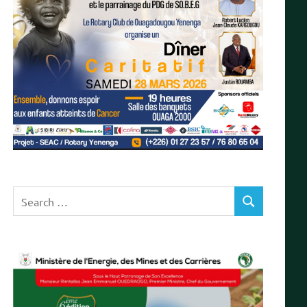
Search
SEARCH
for: