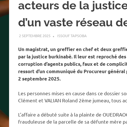
acteurs de la justi
d’un vaste réseau d
2 SEPTEMBRE 2025
ISSOUF TAPSOBA
A LA UNE
,
ACTUALITÉ
,
S
Un magistrat, un greffier en chef et deux greffi
par la justice burkinabè. Il leur est reproché des
corruption d’agents publics, faux et de complici
ressort d’un communiqué du Procureur général p
2 septembre 2025.
Les personnes mises en cause dans ce dossier s
Clément et VALIAN Roland 2ème jumeau, tous act
L’affaire a débuté suite à la plainte de OUEDRAO
frauduleuse de la parcelle de sa défunte mère par