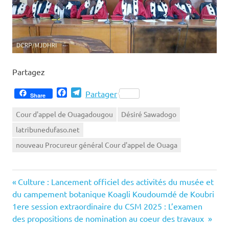
Partagez
Facebook
Telegram
Partager
Share
Cour d'appel de Ouagadougou
Désiré Sawadogo
latribunedufaso.net
nouveau Procureur général Cour d'appel de Ouaga
Previous
Navigation
Culture : Lancement officiel des activités du musée et
Post:
du campement botanique Koagli Koudoumdé de Koubri
de
Next
1ere session extraordinaire du CSM 2025 : L’examen
Post:
des propositions de nomination au coeur des travaux
l’article