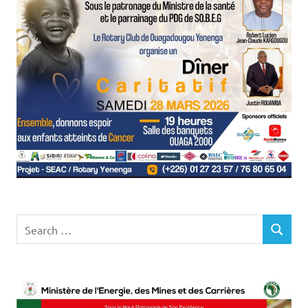
Search
SEARCH
for: