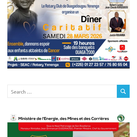
Search
SEARCH
for: