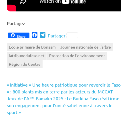
Partagez
Facebook
Telegram
Partager
Share
École primaire de Bonaam
Journée nationale de l'arbre
latribunedufaso.net
Protection de l'environnement
Région du Centre
Previous
Navigation
Initiative « Une heure patriotique pour reverdir le Faso
Post:
» : 800 plants mis en terre par les acteurs du MCCAT
de
Next
Jeux de l’AES Bamako 2025 : Le Burkina Faso réaffirme
Post:
son engagement pour l’unité sahélienne à travers le
l’article
sport