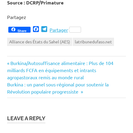
Source : DCRP/Primature
Partagez
Facebook
Telegram
Partager
Share
Alliance des États du Sahel (AES)
latribunedufaso.net
Previous
Navigation
Burkina/Autosuffisance alimentaire : Plus de 104
Post:
milliards FCFA en équipements et intrants
de
agropastoraux remis au monde rural
Next
Burkina : un panel sous-régional pour soutenir la
l’article
Post:
Révolution populaire progressiste
LEAVE A REPLY