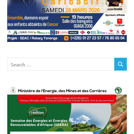
Search
SEARCH
for: