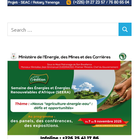
Search
SEARCH
for: