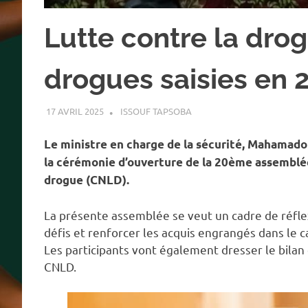
Lutte contre la drog
drogues saisies en 
17 AVRIL 2025
ISSOUF TAPSOBA
A LA UNE
,
ACTUALITÉ
,
SOCI
Le ministre en charge de la sécurité, Mahamado
la cérémonie d’ouverture de la 20ème assemblée
drogue (CNLD).
La présente assemblée se veut un cadre de réflex
défis et renforcer les acquis engrangés dans le ca
Les participants vont également dresser le bilan
CNLD.