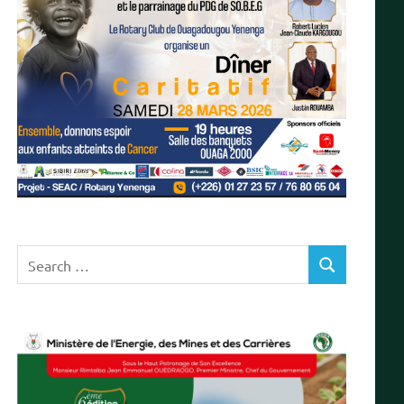
Search
SEARCH
for: