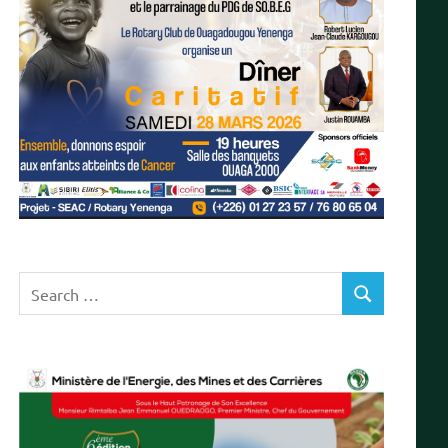
Search
SEARCH
for: