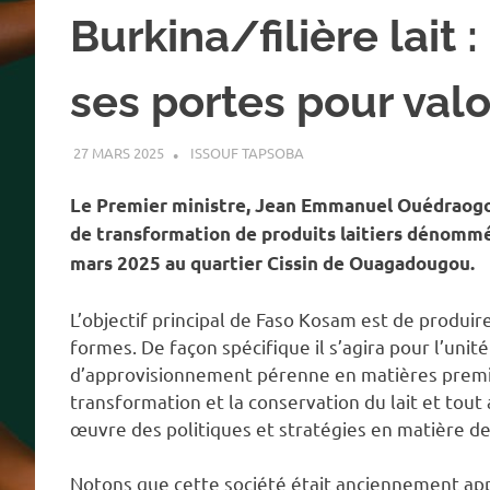
Burkina/filière lait
ses portes pour valor
27 MARS 2025
ISSOUF TAPSOBA
A LA UNE
,
ACTUALITÉ
,
ÉLEV
Le Premier ministre, Jean Emmanuel Ouédraogo 
de transformation de produits laitiers dénom
mars 2025 au quartier Cissin de Ouagadougou.
L’objectif principal de Faso Kosam est de produire 
formes. De façon spécifique il s’agira pour l’un
d’approvisionnement pérenne en matières premiè
transformation et la conservation du lait et tout 
œuvre des politiques et stratégies en matière d
Notons que cette société était anciennement a