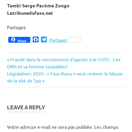
Tambi Serge Pacôme Zongo
Latribunedufaso.net
Partagez
Facebook
Telegram
Partager
Share
Previous
Navigation
Fraude dans le recrutement d’agents à la CNSS : L’ex
Post:
DRH et sa femme coupables!
de
Next
Législatives 2020 : « Faso-Kanu » veut redorer le blason
Post:
de la cité de Sya
l’article
LEAVE A REPLY
Votre adresse e-mail ne sera pas publiée.
Les champs