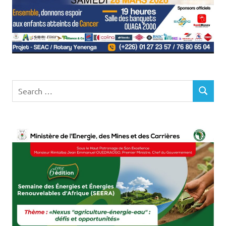
Search
SEARCH
for: