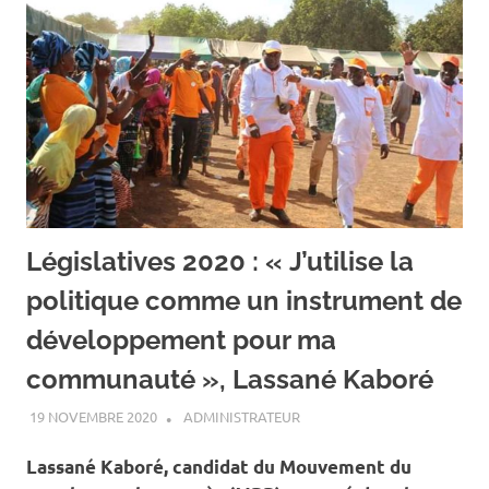
Législatives 2020 : « J’utilise la
politique comme un instrument de
développement pour ma
communauté », Lassané Kaboré
19 NOVEMBRE 2020
ADMINISTRATEUR
A LA UNE
,
ACTUALITÉ
,
ELECTIONS COUPLÉES
NOVEMBRE 2020
Lassané Kaboré, candidat du Mouvement du