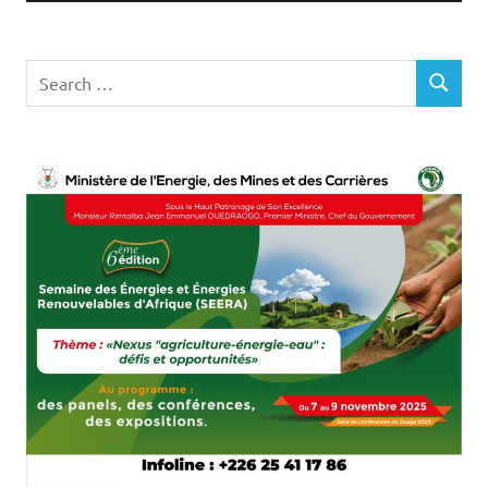
Search
SEARCH
for: