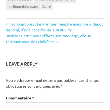
latribunedufaso.net
Santé
Previous
Navigation
Hydrocarbures : Le Premier ministre inaugure e dépôt
Post:
de Péni, d’une capacité de 104 000 m³
de
Next
Justice : Partie pour effacer son tatouage, elle se
Post:
retrouve avec des chéloïdes
l’article
LEAVE A REPLY
Votre adresse e-mail ne sera pas publiée.
Les champs
obligatoires sont indiqués avec
*
Commentaire
*