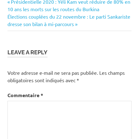
Previous
Navigation
Présidentielle 2020 : Yéli Kam veut réduire de 80% en
Post:
10 ans les morts sur les routes du Burkina
de
Next
Élections couplées du 22 novembre : Le parti Sankariste
Post:
dresse son bilan à mi-parcours
l’article
LEAVE A REPLY
Votre adresse e-mail ne sera pas publiée.
Les champs
obligatoires sont indiqués avec
*
Commentaire
*