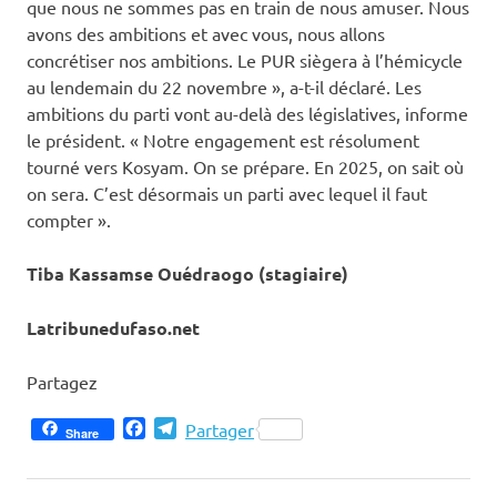
que nous ne sommes pas en train de nous amuser. Nous
avons des ambitions et avec vous, nous allons
concrétiser nos ambitions. Le PUR siègera à l’hémicycle
au lendemain du 22 novembre », a-t-il déclaré. Les
ambitions du parti vont au-delà des législatives, informe
le président. « Notre engagement est résolument
tourné vers Kosyam. On se prépare. En 2025, on sait où
on sera. C’est désormais un parti avec lequel il faut
compter ».
Tiba Kassamse Ouédraogo (stagiaire)
Latribunedufaso.net
Partagez
Facebook
Telegram
Partager
Share