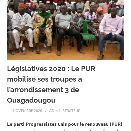
Législatives 2020 : Le PUR
mobilise ses troupes à
l’arrondissement 3 de
Ouagadougou
11 NOVEMBRE 2020
ADMINISTRATEUR
A LA UNE
,
ACTUALITÉ
,
ELECTIONS COUPLÉES
NOVEMBRE 2020
Le parti Progressistes unis pour le renouveau (PUR)