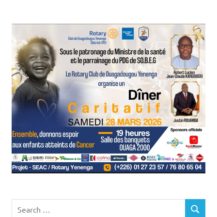
Search
SEARCH
for: