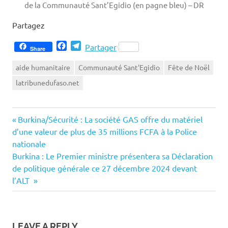
de la Communauté Sant’Egidio (en pagne bleu) – DR
Partagez
Facebook
Telegram
Partager
Share
aide humanitaire
Communauté Sant'Egidio
Fête de Noël
latribunedufaso.net
Previous
Navigation
Burkina/Sécurité : La société GAS offre du matériel
Post:
d’une valeur de plus de 35 millions FCFA à la Police
de
nationale
Next
Burkina : Le Premier ministre présentera sa Déclaration
l’article
Post:
de politique générale ce 27 décembre 2024 devant
l’ALT
LEAVE A REPLY