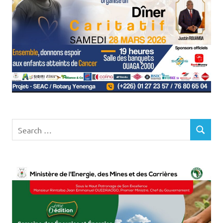
Search
SEARCH
for: