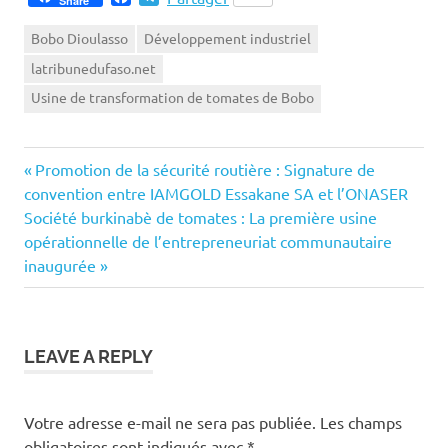
Share
Bobo Dioulasso
Développement industriel
latribunedufaso.net
Usine de transformation de tomates de Bobo
Previous
Navigation
Promotion de la sécurité routière : Signature de
Post:
convention entre IAMGOLD Essakane SA et l’ONASER
de
Next
Société burkinabè de tomates : La première usine
Post:
opérationnelle de l’entrepreneuriat communautaire
l’article
inaugurée
LEAVE A REPLY
Votre adresse e-mail ne sera pas publiée.
Les champs
obligatoires sont indiqués avec
*