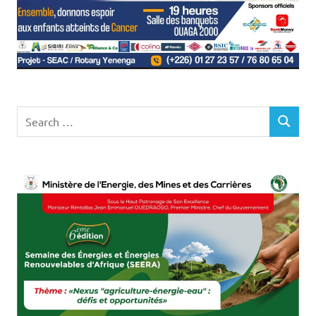
Search
SEARCH
for: