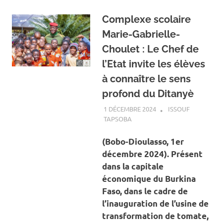
Complexe scolaire
Marie-Gabrielle-
Choulet : Le Chef de
l’Etat invite les élèves
à connaître le sens
profond du Ditanyè
1 DÉCEMBRE 2024
ISSOUF
TAPSOBA
A LA UNE
,
ACTUALITÉ
,
SOCIÉTÉ
(Bobo-Dioulasso, 1er
décembre 2024). Présent
dans la capitale
économique du Burkina
Faso, dans le cadre de
l’inauguration de l’usine de
transformation de tomate,