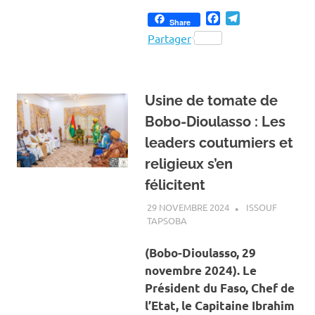
Facebook
Telegram
Share
Partager
Usine de tomate de
Bobo-Dioulasso : Les
leaders coutumiers et
religieux s’en
félicitent
29 NOVEMBRE 2024
ISSOUF
TAPSOBA
A LA UNE
,
ACTUALITÉ
,
ECONOMIE
(Bobo-Dioulasso, 29
novembre 2024). Le
Président du Faso, Chef de
l’Etat, le Capitaine Ibrahim