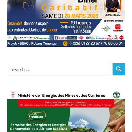
Search
SEARCH
for: