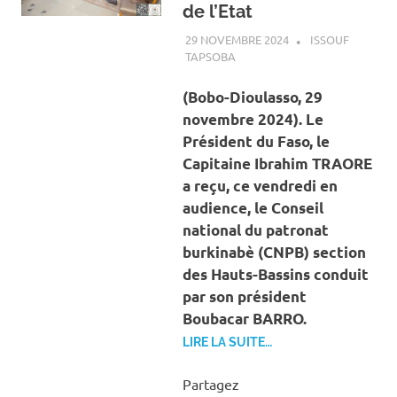
de l’Etat
29 NOVEMBRE 2024
ISSOUF
TAPSOBA
A LA UNE
,
ACTUALITÉ
,
ECONOMIE
(Bobo-Dioulasso, 29
novembre 2024). Le
Président du Faso, le
Capitaine Ibrahim TRAORE
a reçu, ce vendredi en
audience, le Conseil
national du patronat
burkinabè (CNPB) section
des Hauts-Bassins conduit
par son président
Boubacar BARRO.
LIRE LA SUITE…
Partagez