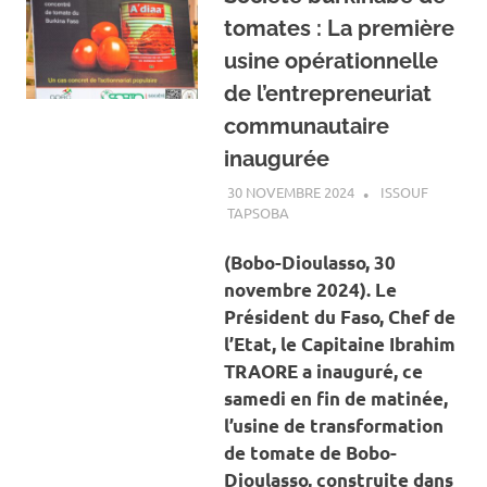
tomates : La première
usine opérationnelle
de l’entrepreneuriat
communautaire
inaugurée
30 NOVEMBRE 2024
ISSOUF
TAPSOBA
A LA UNE
,
ACTUALITÉ
,
ECONOMIE
(Bobo-Dioulasso, 30
novembre 2024). Le
Président du Faso, Chef de
l’Etat, le Capitaine Ibrahim
TRAORE a inauguré, ce
samedi en fin de matinée,
l’usine de transformation
de tomate de Bobo-
Dioulasso, construite dans