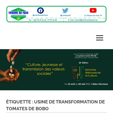
L'information
La
du
monde
Tribune
MENU
rural
en
du
Skip
un
clic
to
Faso
content
ÉTIQUETTE :
USINE DE TRANSFORMATION DE
TOMATES DE BOBO