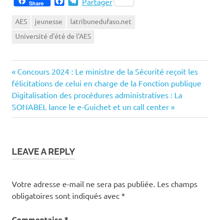
Facebook
Telegram
Partager
Share
AES
jeunesse
latribunedufaso.net
Université d'été de l'AES
Previous
Navigation
Concours 2024 : Le ministre de la Sécurité reçoit les
Post:
félicitations de celui en charge de la Fonction publique
de
Next
Digitalisation des procédures administratives : La
Post:
SONABEL lance le e-Guichet et un call center
l’article
LEAVE A REPLY
Votre adresse e-mail ne sera pas publiée.
Les champs
obligatoires sont indiqués avec
*
Commentaire
*