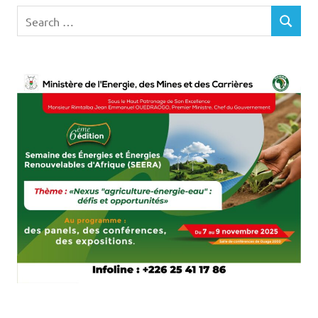
Search
SEARCH
for: