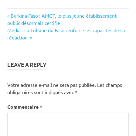
Previous
Navigation
Burkina Faso : AMGT, le plus jeune établissement
Post:
public désormais certifié
de
Next
Média : La Tribune du Faso renforce les capacités de sa
Post:
rédaction
l’article
LEAVE A REPLY
Votre adresse e-mail ne sera pas publiée.
Les champs
obligatoires sont indiqués avec
*
Commentaire
*