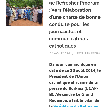
9e Refresher Program
: Vers l’élaboration
d’une charte de bonne
conduite pour les
journalistes et
communicateurs
catholiques
26 AOÛT 2024
ISSOUF TAPSOBA
A LA
ACT
SOC
Dans un communiqué en
date de ce 26 août 2024, le
Président de l’Union
catholique africaine de la
presse du Burkina (UCAP-
B), Alexandre Le Grand
Rouamba, a fait le bilan de
la
9e édition du Refresher