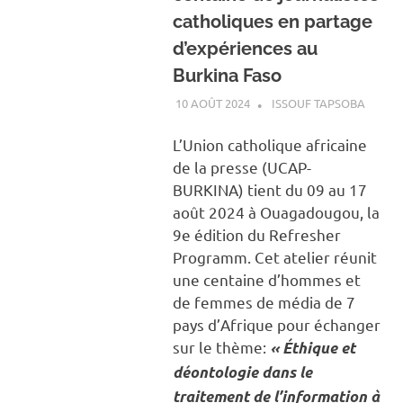
catholiques en partage
d’expériences au
Burkina Faso
10 AOÛT 2024
ISSOUF TAPSOBA
A LA U
ACTUA
SOCIÉ
L’Union catholique africaine
de la presse (UCAP-
BURKINA) tient du 09 au 17
août 2024 à Ouagadougou, la
9e édition du Refresher
Programm. Cet atelier réunit
une centaine d’hommes et
de femmes de média de 7
pays d’Afrique pour échanger
sur le thème:
« Éthique et
déontologie dans le
traitement de l’information à