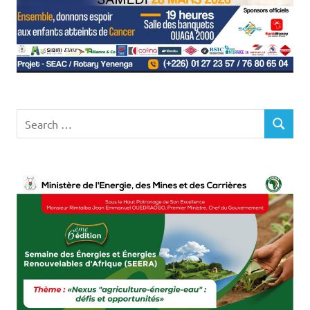
Search
SEARCH
for: