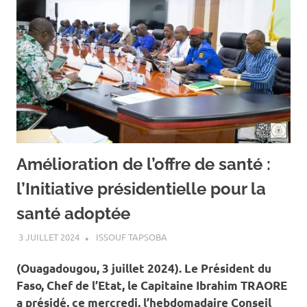
Amélioration de l’offre de santé :
l’Initiative présidentielle pour la
santé adoptée
3 JUILLET 2024
ISSOUF TAPSOBA
A LA UNE
,
ACTUALITÉ
,
CONSEIL
DES MINISTRES
(Ouagadougou, 3 juillet 2024). Le Président du
Faso, Chef de l’Etat, le Capitaine Ibrahim TRAORE
a présidé, ce mercredi, l’hebdomadaire Conseil