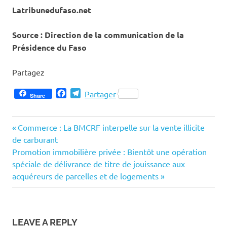
Latribunedufaso.net
Source : Direction de la communication de la
Présidence du Faso
Partagez
Facebook
Telegram
Partager
Share
Previous
Navigation
Commerce : La BMCRF interpelle sur la vente illicite
Post:
de carburant
de
Next
Promotion immobilière privée : Bientôt une opération
Post:
spéciale de délivrance de titre de jouissance aux
l’article
acquéreurs de parcelles et de logements
LEAVE A REPLY