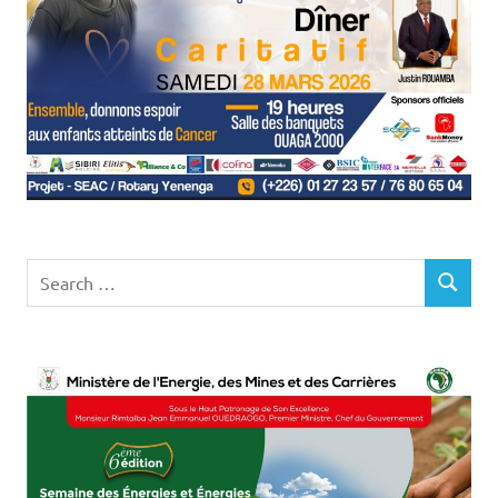
Search
SEARCH
for: