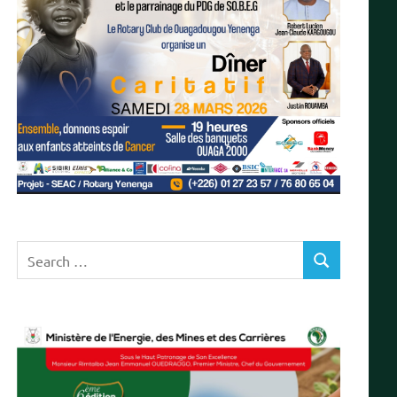
Search
SEARCH
for: