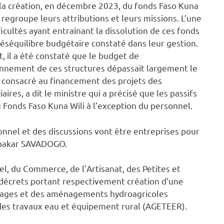
 la création, en décembre 2023, du fonds Faso Kuna
i regroupe leurs attributions et leurs missions. L’une
ficultés ayant entraînant la dissolution de ces fonds
déséquilibre budgétaire constaté dans leur gestion.
t, il a été constaté que le budget de
nnement de ces structures dépassait largement le
consacré au financement des projets des
aires, a dit le ministre qui a précisé que les passifs
au Fonds Faso Kuna Wili à l’exception du personnel.
sonnel et des discussions vont être entreprises pour
oubakar SAVADOGO.
l, du Commerce, de l’Artisanat, des Petites et
décrets portant respectivement création d’une
rrages et des aménagements hydroagricoles
des travaux eau et équipement rural (AGETEER).