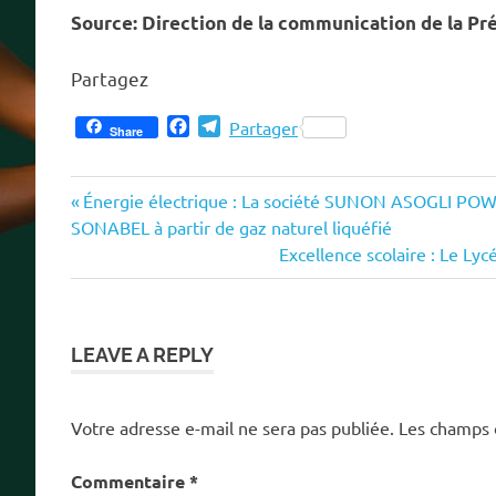
Source: Direction de la communication de la Pr
Partagez
Facebook
Telegram
Partager
Share
Previous
Navigation
Énergie électrique : La société SUNON ASOGLI POWER 
Post:
SONABEL à partir de gaz naturel liquéfié
de
Next
Excellence scolaire : Le L
Post:
l’article
LEAVE A REPLY
Votre adresse e-mail ne sera pas publiée.
Les champs 
Commentaire
*