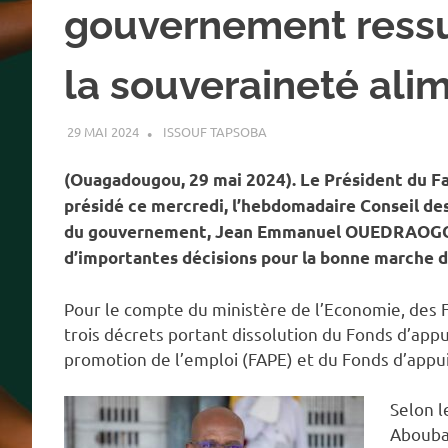
gouvernement ressu
la souveraineté ali
29 MAI 2024
ISSOUF TAPSOBA
A LA UNE
,
ACTUALITÉ
,
CONSEI
(Ouagadougou, 29 mai 2024). Le Président du Fas
présidé ce mercredi, l’hebdomadaire Conseil des 
du gouvernement, Jean Emmanuel OUEDRAOGO, le
d’importantes décisions pour la bonne marche d
Pour le compte du ministère de l’Economie, des F
trois décrets portant dissolution du Fonds d’appu
promotion de l’emploi (FAPE) et du Fonds d’appui 
Selon l
Aboubak