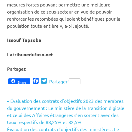
mesures fortes pouvant permettre une meilleure
organisation de ce sous-secteur en vue de pouvoir
renforcer les retombées qui soient bénéfiques pour la
population toute entière », a-t-il ajouté.
Issouf Tapsoba
Latribunedufaso.net
Partagez
Facebook
Telegram
Partager
Share
Previous
Navigation
Évaluation des contrats d’objectifs 2023 des membres
Post:
du gouvernement : Le ministère de la Transition digitale
de
et celui des Affaires étrangères s’en sortent avec des
taux respectifs de 88,25% et 82,5%
l’article
Next
Évaluation des contrats d’objectifs des ministères : Le