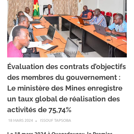
Évaluation des contrats d’objectifs
des membres du gouvernement :
Le ministère des Mines enregistre
un taux global de réalisation des
activités de 75,74%
18 MARS 2024
ISSOUF TAPSOBA
A LA UNE
,
ACTUALITÉ
,
MINES ET
CARRIÈRES
Le 18 mars 2024 à Ouagadougou, le Premier