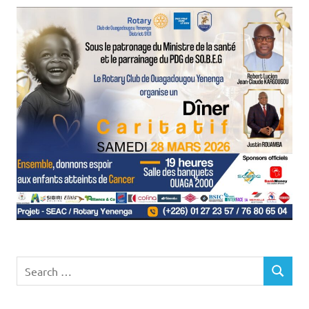
Search
SEARCH
for: